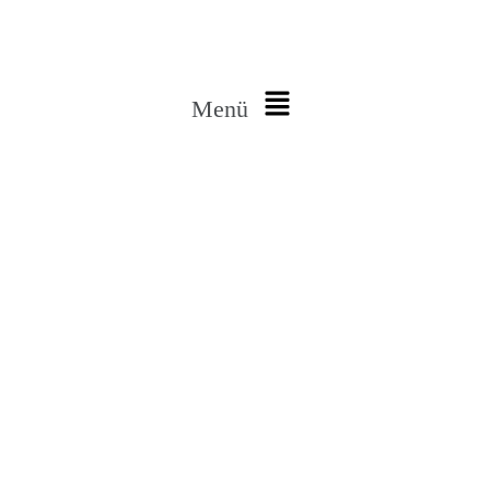
E-Mail: kontakt@phc-vogelsberg.de
Menü